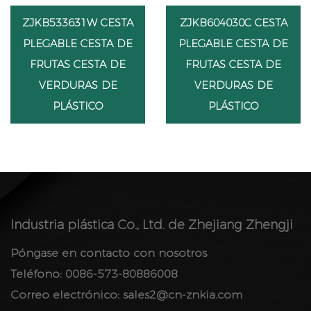
ZJKB533631W CESTA
ZJKB604030C CESTA
PLEGABLE CESTA DE
PLEGABLE CESTA DE
FRUTAS CESTA DE
FRUTAS CESTA DE
VERDURAS DE
VERDURAS DE
PLÁSTICO
PLÁSTICO
Industria plástica Co., Ltd. de Zhejiang Zhengji
Póngase en contacto con nosotros
Teléfono: 0086-573-80886008
Correo electrónico:
sales2@cn-znkia.com