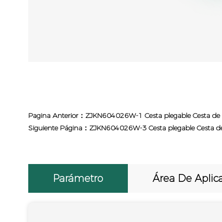
Pagina Anterior：ZJKN604026W-1 Cesta plegable Cesta de fr
Siguiente Página：ZJKN604026W-3 Cesta plegable Cesta de f
Parámetro
Área De Aplic