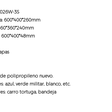
4026W-3S
na: 600*400*260mm
 560*360*240mm
: 600*400*48mm
apas
l de polipropileno nuevo.
 azul, verde militar, blanco, etc.
es: carro tortuga, bandeja