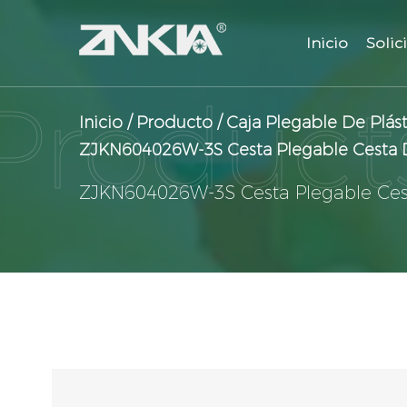
Inicio
Solic
Inicio
/
Producto
/
Caja Plegable De Plást
ZJKN604026W-3S Cesta Plegable Cesta De
ZJKN604026W-3S Cesta Plegable Cest
Ver productos
Contáctenos