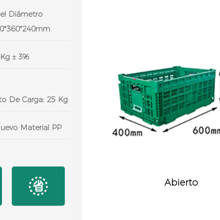
l Diámetro
560*360*240mm
 Kg ± 3%
o De Carga: 25 Kg
Nuevo Material PP
Abierto