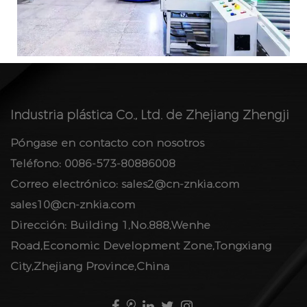
Industria plástica Co., Ltd. de Zhejiang Zhengji
Póngase en contacto con nosotros
Teléfono: 0086-573-80886008
Correo electrónico:
sales2@cn-znkia.com
sales10@cn-znkia.com
Dirección: Building 1,No.888,Wenhe
Road,Economic Development Zone,Tongxiang
City,Zhejiang Province,China